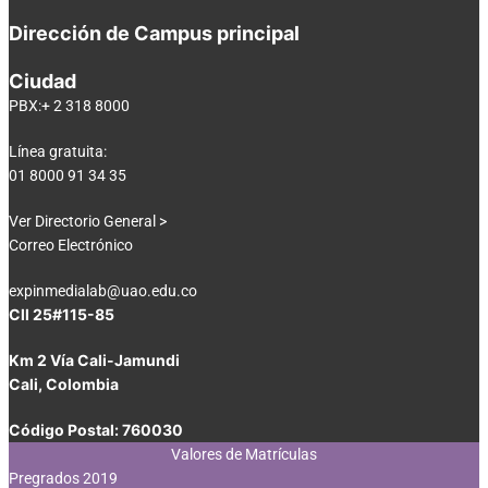
Dirección de Campus principal
Ciudad
PBX:+ 2 318 8000
Línea gratuita:
01 8000 91 34 35
Ver Directorio General >
Correo Electrónico
expinmedialab@uao.edu.co
Cll 25#115-85
Km 2 Vía Cali-Jamundi
Cali, Colombia
Código Postal: 760030
Valores de Matrículas
Pregrados 2019