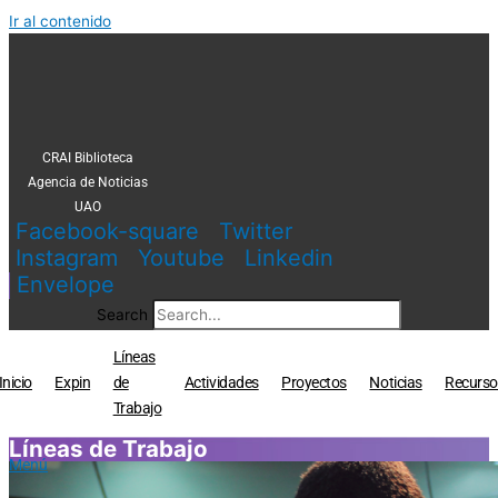
Ir al contenido
CRAI Biblioteca
Agencia de Noticias
UAO
Facebook-square
Twitter
Instagram
Youtube
Linkedin
Envelope
Search
Líneas
Inicio
Expin
de
Actividades
Proyectos
Noticias
Recurso
Trabajo
Líneas de Trabajo
Menú