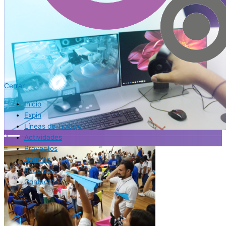
Cerrar
Inicio
Expin
Líneas de Trabajo
Actividades
Proyectos
Noticias
Recursos
Contacto